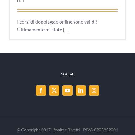
Di
|
I corsi di doppiaggio online sono validi?
Ultimamente mi state [...]
SOCIAL
© Copyright 2017 - Walter Rivetti - P.IVA 0903952001