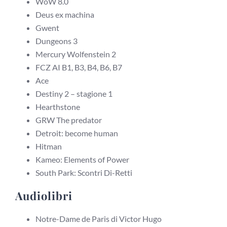
WoW 8.0
Deus ex machina
Gwent
Dungeons 3
Mercury Wolfenstein 2
FCZ AI B1, B3, B4, B6, B7
Ace
Destiny 2 – stagione 1
Hearthstone
GRW The predator
Detroit: become human
Hitman
Kameo: Elements of Power
South Park: Scontri Di-Retti
Audiolibri
Notre-Dame de Paris di Victor Hugo