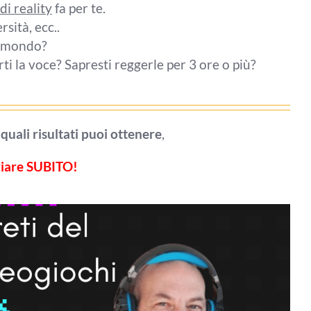
di reality
fa per te.
rsità, ecc..
to mondo?
i la voce? Sapresti reggerle per 3 ore o più?
e
quali risultati puoi ottenere
,
ziare SUBITO!