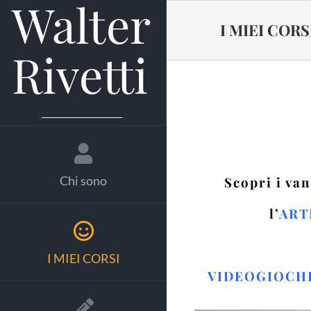
Salta
al
I MIEI CORS
contenuto
Chi sono
Scopri i va
l’
ART
I MIEI CORSI
VIDEOGIOCH