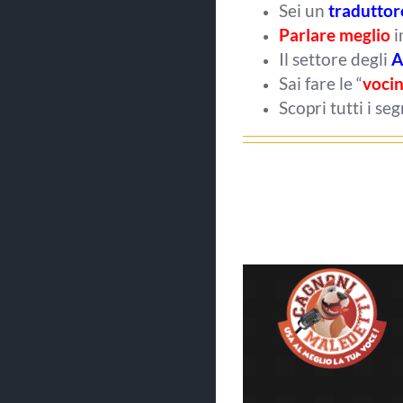
Sei un
traduttor
Parlare meglio
i
Il settore degli
A
Sai fare le “
voci
Scopri tutti i seg