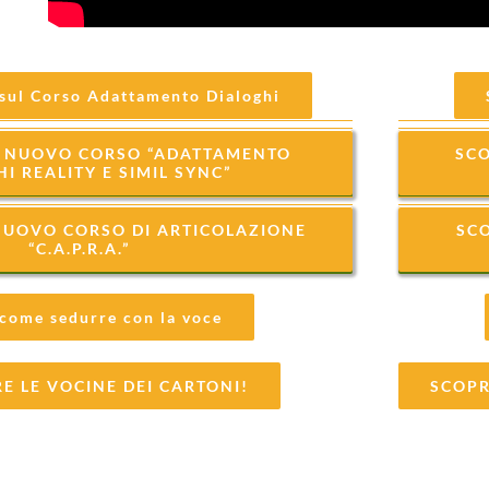
 sul Corso Adattamento Dialoghi
IO NUOVO CORSO “ADATTAMENTO
SCO
I REALITY E SIMIL SYNC”
 NUOVO CORSO DI ARTICOLAZIONE
SCO
“C.A.P.R.A.”
 come sedurre con la voce
E LE VOCINE DEI CARTONI!
SCOPR