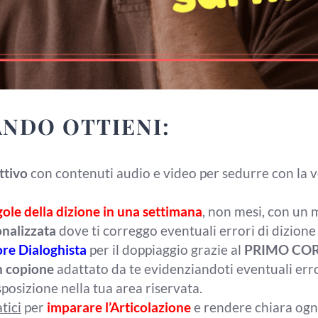
ANDO OTTIENI:
ttivo
con contenuti audio e video per sedurre con la v
ole della dizione in una settimana
, non mesi, con un 
nalizzata
dove ti correggo eventuali errori di dizione
ore Dialoghista
per il doppiaggio grazie al
PRIMO CORS
n copione
adattato da te evidenziandoti eventuali err
sposizione nella tua area riservata.
tici
per
imparare l’Articolazione
e rendere chiara ogni