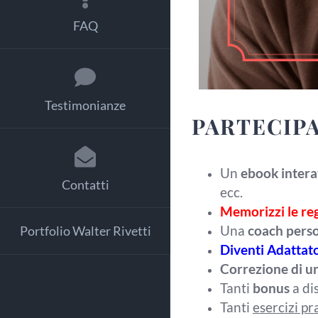
FAQ
Testimonianze
PARTECIP
Un
ebook intera
Contatti
ecc.
Memorizzi le reg
Una
coach perso
Portfolio Walter Rivetti
Diventi Adattat
Correzione di u
Tanti
bonus
a di
Tanti
esercizi pra