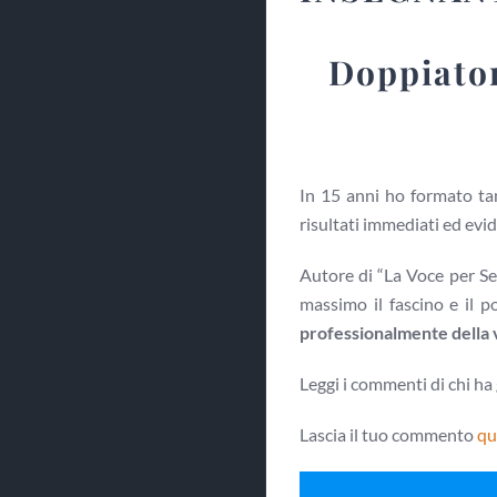
Doppiator
In 15 anni ho formato tant
risultati immediati ed evid
Autore di “La Voce per Se
massimo il fascino e il p
professionalmente della v
Leggi i commenti di chi ha 
Lascia il tuo commento
qu