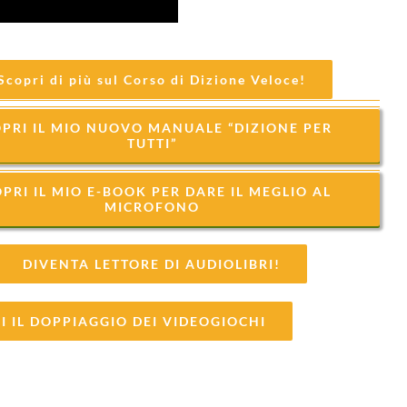
Scopri di più sul Corso di Dizione Veloce!
PRI IL MIO NUOVO MANUALE “DIZIONE PER
TUTTI”
PRI IL MIO E-BOOK PER DARE IL MEGLIO AL
MICROFONO
DIVENTA LETTORE DI AUDIOLIBRI!
I IL DOPPIAGGIO DEI VIDEOGIOCHI