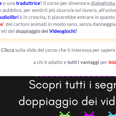
e
o una
traduttrice
? Il corso per diventare
dialoghista 
n pubblico, per sentirti più sicuro/a sul lavoro, all’unive
udiolibri
è in crescita, ti piacerebbe entrare in ques
ne
” dei cartoni animati in modo sano, senza danneggiart
reti del
doppiaggio dei
Videogiochi
!
Clicca
sulla slide del corso che ti interessa per saper
a chi è adatto e
tutti i vantaggi
per
ini