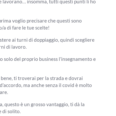
che lavorano…
insomma, tutti questi punti li ho
prima voglio precisare che questi sono
ro/a di
fare le tue scelte!
stere ai turni di doppiaggio,
quindi scegliere
rni di lavoro.
o solo del proprio business
l’insegnamento e
bene, ti troverai per la
strada e dovrai
d’accordo, ma anche senza il covid è
molto
are.
a, questo è un grosso
vantaggio, ti dà la
e di solito.