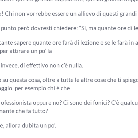
o! Chi non vorrebbe essere un
allievo di questi grand
 punto però dovresti chiedere: “Sì,
ma quante ore di l
tante sapere quante
ore farà di lezione e se le farà in
er attirare un po’ la
invece, di effettivo non c’è
nulla.
e su questa
cosa, o
ltre a tutte le altre cose che ti
spiego
aggio, per esempio chi è che
professionista oppure no? C
i sono dei fonici? C’è qualc
gnante che fa tutto?
e, allora dubita un po’.