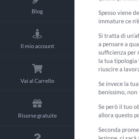
Blog
Spesso v
iene de
immature ce n
‘
Si tratta di un’
a pensare a qua
Il mio account
sufficienza per
la
tua tipologia 
riuscire
a lavor
Vai al Carrello
Se invece la
tua
benissimo, non 
Se però il tuo o
allora questo 
Risorse gratuite
Seconda prome
lezione ci sarà