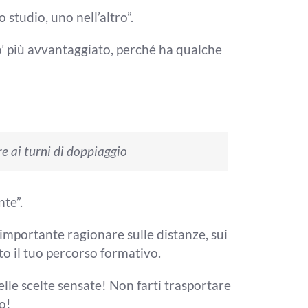
no studio, uno
nell’altro”.
’ più
avvantaggiato, perché ha qualche
e ai turni
di doppiaggio
nte”.
importante ragionare sulle distanze, sui
to il
tuo percorso formativo.
elle scelte sensate! N
on farti trasportare
o!