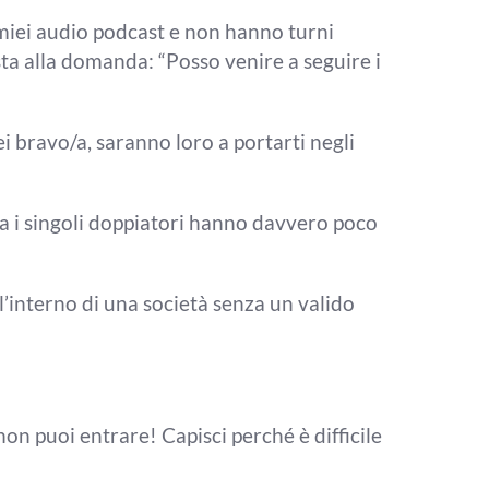
 miei audio podcast e non hanno turni
sta alla
domanda: “Posso venire a seguire i
sei bravo/a,
saranno loro a portarti negli
ma
i singoli doppiatori hanno davvero poco
ll’interno
di una società senza un valido
non puoi entrare! C
apisci perché è difficile