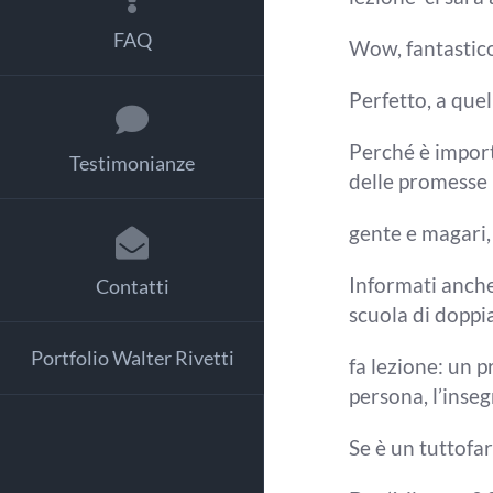
FAQ
Wow,
fantastic
Perfetto,
a quel
Perché è impor
Testimonianze
delle promesse p
gente e magari, 
Informati anch
Contatti
scuola di doppi
Portfolio Walter Rivetti
fa lezione: un 
persona, l’inse
Se è un
tuttofar