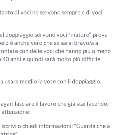
 tanto di voci ne
servono sempre e di voci
el doppiaggio servono voci “
mature”, prova
Però è anche vero che se sarai
bravo/a a
frontare
con delle voci che hanno più o meno
o 40 anni e
quindi sarà molto più difficile
e a usare meglio la
voce con il doppiaggio,
agari lasciare il lavoro che già
stai facendo,
i attenzione!
 iscrivi o chiedi informazioni: “G
uarda che a
atrice”.