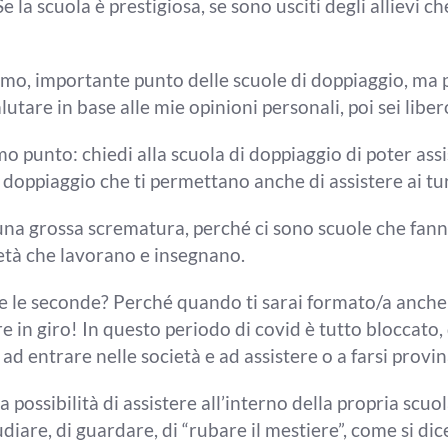
Se la scuola è
prestigiosa, se sono usciti degli allievi 
timo, importante punto delle scuole di doppiaggio, ma 
lutare in base alle mie opinioni personali,
poi sei libe
mo punto:
chiedi alla scuola di doppiaggio di
poter assi
i
doppiaggio che ti permettano anche di
assistere ai tu
a una grossa scrematura, perché ci sono
scuole che
fann
ietà che
lavorano e insegnano.
e le
seconde? Perché quando ti sarai formato/a
anche 
e in giro! In
questo periodo di covid è tutto bloccato,
re ad entrare
nelle società e ad assistere o a farsi
provin
la possibilità
di assistere all’interno della propria
scuol
tudiare,
di guardare, di “rubare il mestiere”, come
si dic