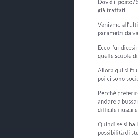
Dov’è il posto? 
già
trattati.
Veniamo al
l’ul
parametri da va
Ecco l’
undicesi
quelle scuole d
Allora qui si f
poi ci sono soc
Perché preferir
andare a bussar
difficile riusci
Quindi se si ha 
possibilità di s