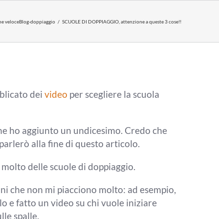
ne veloce
Blog-doppiaggio
SCUOLE DI DOPPIAGGIO, attenzione a queste 3 cose!!
blicato dei
video
per scegliere la scuola
 ne ho aggiunto un
undicesimo. C
redo che
parlerò alla fine di questo articolo.
o
molto delle scuole di doppiaggio.
oni che non mi
piacciono molto: ad esempio,
lo e fatto un video
su chi vuole iniziare
le spalle.