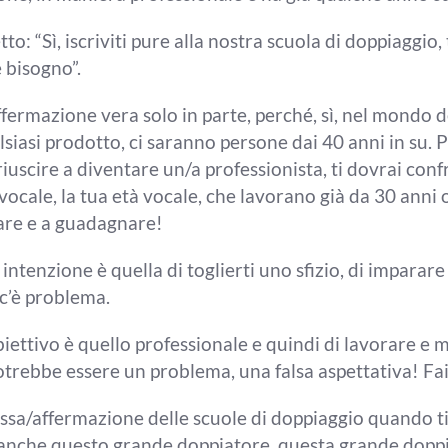
tto: “Sì, iscriviti pure alla nostra
scuola di doppiaggio,
è bisogno”.
affermazione vera solo in parte, perché,
sì, nel mondo d
lsiasi
prodotto, ci saranno persone dai 40 anni
in su. 
riuscire a diventare un/a professionista,
ti dovrai con
vocale, la tua età vocale,
che lavorano già da 30 anni 
are e a guadagnare!
 intenzione è quella di toglierti uno
sfizio, di imparar
c’è
problema.
biettivo è
quello professionale e quindi di
lavorare e m
potrebbe
essere un problema, una falsa aspettativa! Fa
ssa/affermazione
delle scuole di doppiaggio
quando ti
 anche questo grande doppiatore, questa
grande doppi