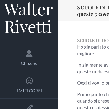
Salta
SCUOLE DI D
al
queste 3 cose
contenuto
SCUOLE DI DOPP
Ho già parlato d
migliore.
Chi sono
Inizialmente av
questo undices
Oggi ti voglio p
I MIEI CORSI
Primo
punto ch
quando si
prese
questa professi