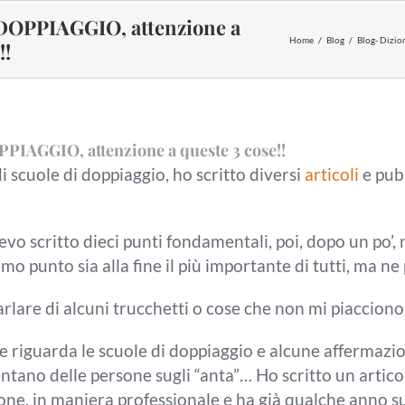
OPPIAGGIO, attenzione a
Home
Blog
Blog- Dizio
!!
IAGGIO, attenzione a queste 3 cose!!
i scuole di doppiaggio, ho scritto diversi
articoli
e pub
evo scritto dieci punti
fondamentali,
poi, dopo un po’,
imo punto sia
alla fine il più importante di tutti, ma
ne 
arlare di alcuni
trucchetti o cose che non mi piaccion
e riguarda le scuole di doppiaggio
e alcune affermazi
ntano delle persone sugli “anta”…
Ho scritto un artico
one, in
maniera professionale e ha già
qualche anno sul