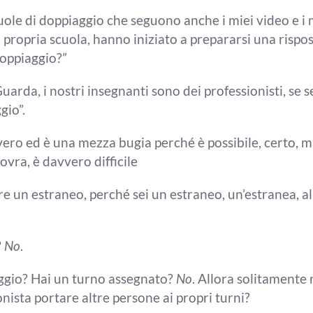
uole di
doppiaggio che seguono anche i miei
video e i
la propria scuola, hanno
iniziato a prepararsi una rispo
doppiaggio?”
G
uarda, i nostri insegnanti sono dei
professionisti, se 
gio”.
vero ed è una
mezza bugia perché è possibile, certo, 
vra, è davvero difficile
are un estraneo, perché
sei un estraneo, un’estranea, a
?
No
.
gio? Hai un turno as
segnato?
No
. All
ora solitamente 
onista portare altre persone ai
propri turni?