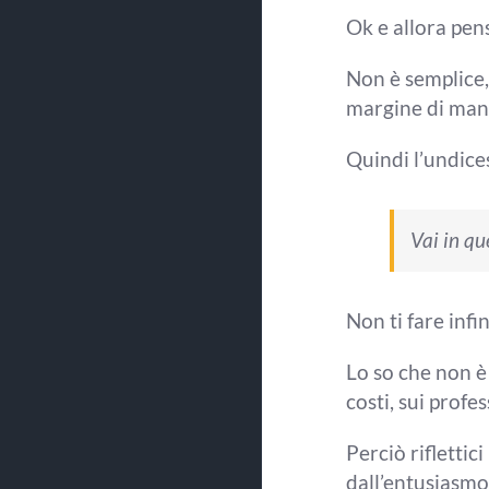
Ok e allora pen
Non è semplice
margine
di man
Quindi l’undice
Vai in
qu
Non ti fare
infi
Lo so che non è
costi, sui profes
Perciò riflettici
dall’entusiasmo