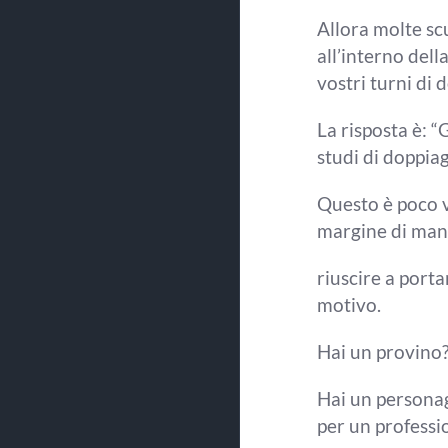
Allora molte sc
all’interno del
vostri
turni di 
La risposta è: “
studi di
doppiag
Questo è poco 
margine di mano
riuscire a port
motivo.
Hai
un provino
Hai un personag
per un
professi