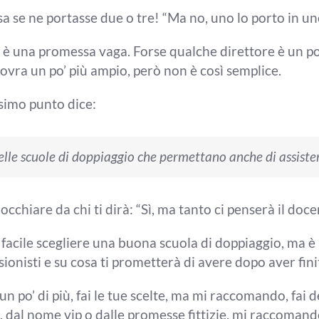
sa se ne portasse due o tre! “M
a no, uno lo porto in u
, è una promessa
vaga. Forse qualche direttore è un po
ovra un po’ più ampio, però non è
così semplice.
simo punto dice:
elle scuole di doppiaggio che
permettano anche di assister
nocchiare da chi ti dirà: “Sì, ma tanto
ci penserà il doce
 facile scegliere una
buona scuola di doppiaggio, ma è
sionisti e su cosa ti
prometterà di avere dopo aver fini
 un po’ di più,
fai le tue scelte, ma mi raccomando, fai
d
,
dal nome vip o dalle promesse fittizie,
mi raccomand