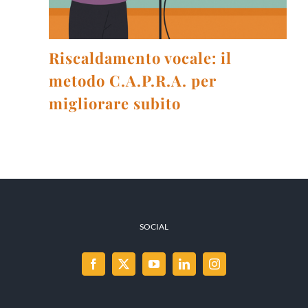
Riscaldamento vocale: il
metodo C.A.P.R.A. per
migliorare subito
SOCIAL