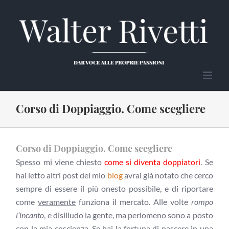
Salta
al
contenuto
Corso di Doppiaggio. Come scegliere
Corso di Doppiaggio. Come scegliere
Spesso mi viene chiesto
come si diventa doppiatori
. Se
hai letto altri post del mio
blog
avrai già notato che cerco
sempre di essere il più onesto possibile, e di riportare
come
veramente
funziona il mercato. Alle volte
rompo
l’incanto
, e disilludo la gente, ma perlomeno sono a posto
con la mia coscienza. Se hai la fortuna di nascere in una