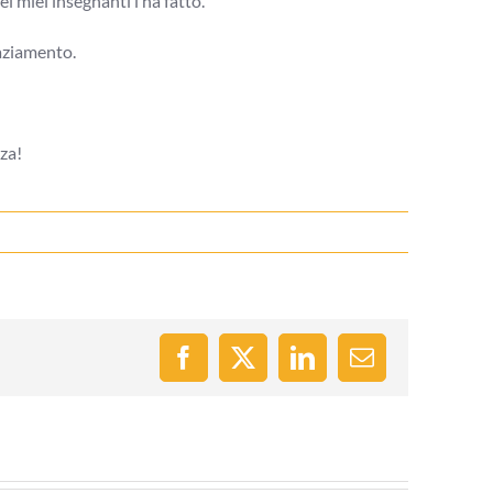
 miei insegnanti l’ha fatto.
raziamento.
nza!
Facebook
X
LinkedIn
Email