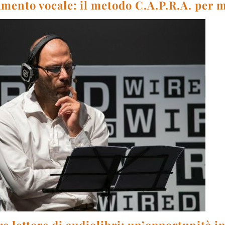
mento vocale: il metodo C.A.P.R.A. per m
e lettore di audiolibri: un’opportunità i