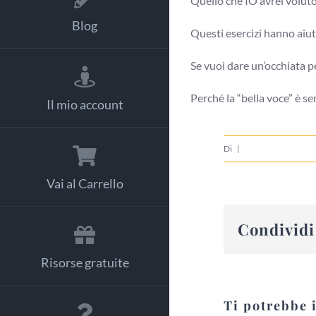
Quello che IO avrei voluto
Blog
Questi esercizi hanno aiut
Se vuoi dare un’occhiata p
Perché la “bella voce” è 
Il mio account
Di
|
Vai al Carrello
Condividi 
Risorse gratuite
Ti potrebbe 