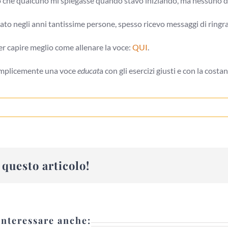
 che qualcuno mi spiegasse quando stavo iniziando, ma nessuno dei
ato negli anni tantissime persone, spesso ricevo messaggi di ring
er capire meglio come allenare la voce:
QUI
.
semplicemente una voce
educat
a con gli esercizi giusti e con la costa
questo articolo!
interessare anche: