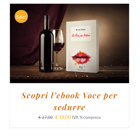
Sale!
AGGIUNGI AL CARRELLO
/
DETTAGLI
Scopri l’ebook Voce per
sedurre
€
18,00
€
27,00
IVA % compresa