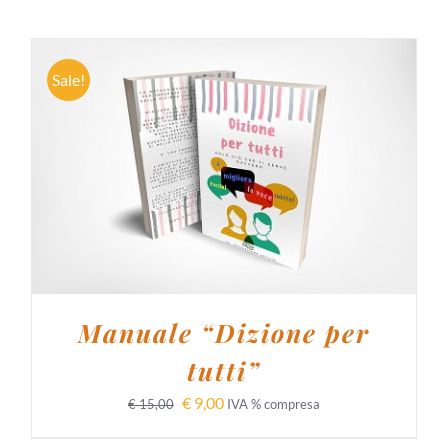
Sale!
AGGIUNGI AL CARRELLO
/
DETTAGLI
Manuale “Dizione per
tutti”
€
9,00
€
15,00
IVA % compresa