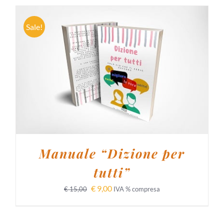
Sale!
AGGIUNGI AL CARRELLO
/
DETTAGLI
Manuale “Dizione per
tutti”
€
9,00
€
15,00
IVA % compresa