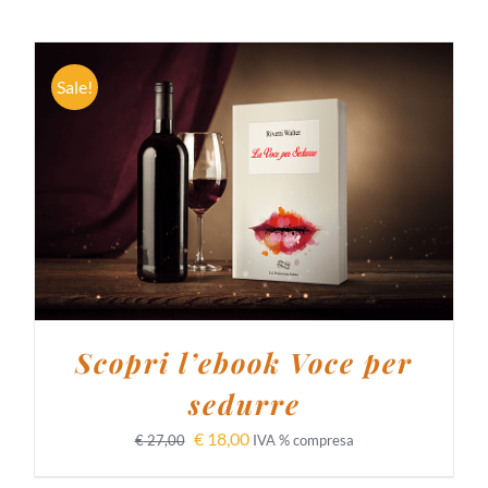
Sale!
AGGIUNGI AL CARRELLO
/
DETTAGLI
Scopri l’ebook Voce per
sedurre
€
18,00
€
27,00
IVA % compresa