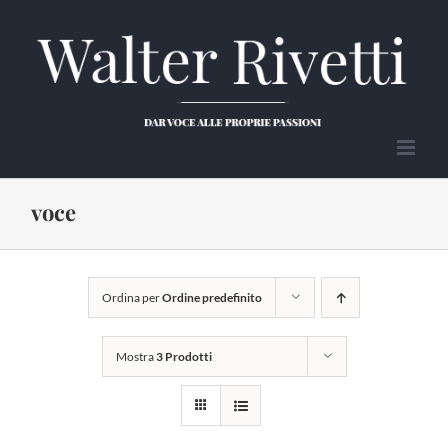
Salta
al
contenuto
voce
Ordina per
Ordine predefinito
Mostra
3 Prodotti