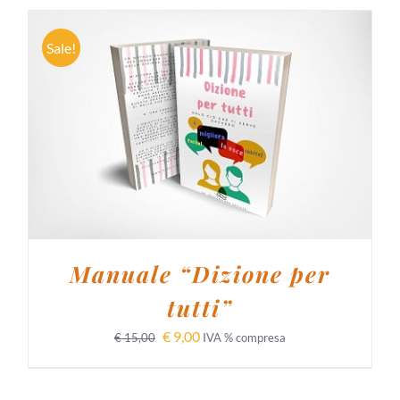
Sale!
AGGIUNGI AL CARRELLO
/
DETTAGLI
Manuale “Dizione per
tutti”
€
9,00
€
15,00
IVA % compresa