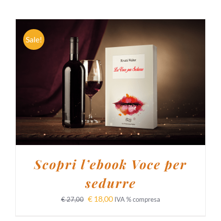
Sale!
AGGIUNGI AL CARRELLO
/
DETTAGLI
Scopri l’ebook Voce per
sedurre
€
18,00
€
27,00
IVA % compresa