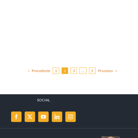
Precedente
1
2
3
…
5
Prossimo
SOCIAL