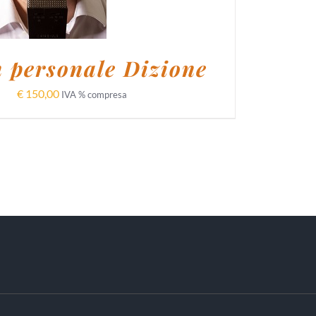
 personale Dizione
€
150,00
IVA % compresa