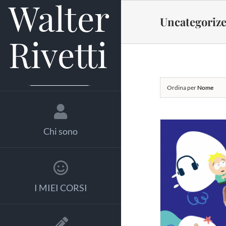
Salta
al
Uncategoriz
contenuto
Ordina per
Nome
Chi sono
I MIEI CORSI
AGGI