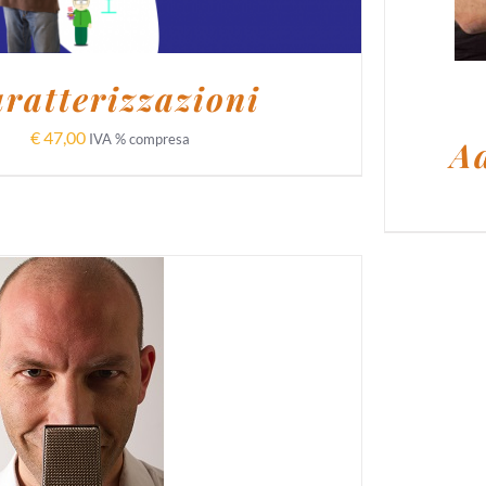
ratterizzazioni
€
47,00
IVA % compresa
A
I AL CARRELLO
/
DETTAGLI