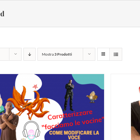
ed
Mostra
3 Prodotti
UNGI AL CARRELLO
/
DETTAGLI
AGG