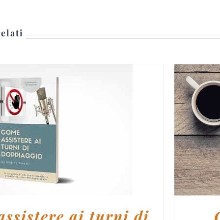
elati
I AL CARRELLO
/
DETTAGLI
AGG
ssistere ai turni di