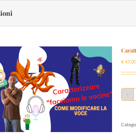
zioni
Carat
€
47,0
Catego