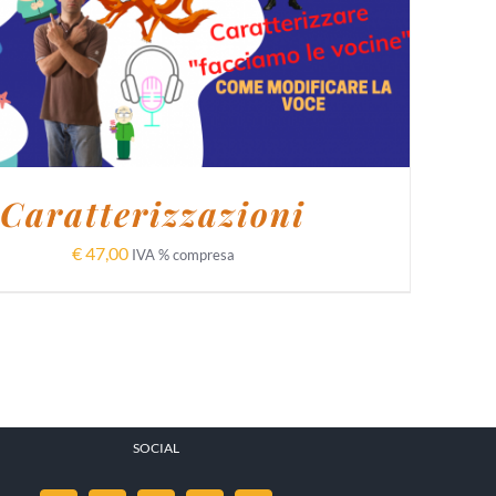
AGGIUNGI AL CARRELLO
/
DETTAGLI
Caratterizzazioni
€
47,00
IVA % compresa
SOCIAL