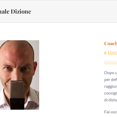
ale Dizione
Coach
€
150,
Dopo u
per def
raggiun
consigl
di dizio
Fai usc