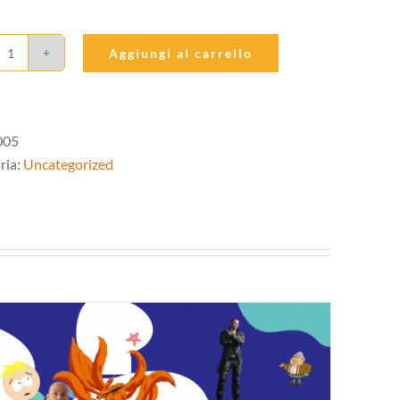
Aggiungi al carrello
Coach
personale
Dizione
quantità
005
ria:
Uncategorized