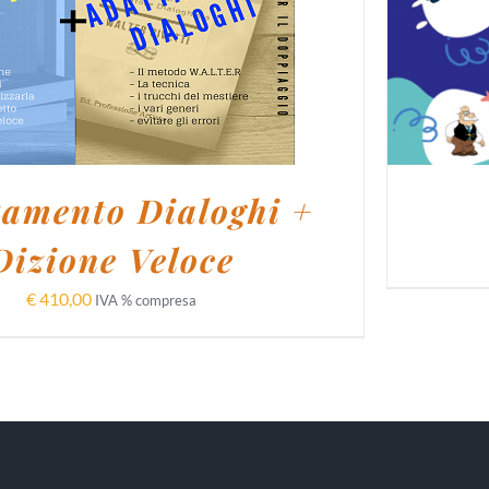
I AL CARRELLO
/
DETTAGLI
tamento Dialoghi +
Dizione Veloce
€
410,00
IVA % compresa