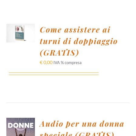
AGGIUNGI
Come assistere ai
AL
CARRELLO
turni di doppiaggio
/
DETTAGLI
(GRATIS)
€
0,00
IVA % compresa
Audio per una donna
AGGIUNGI
AL
speciale (GRATIS)