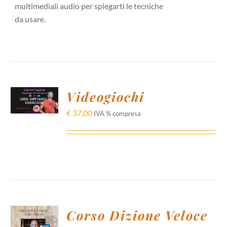
multimediali audio per spiegarti le tecniche
da usare.
AGGIUNGI
AL
Videogiochi
CARRELLO
€
37,00
/
IVA % compresa
DETTAGLI
AGGIUNGI
Corso Dizione Veloce
AL
CARRELLO