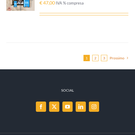
€
47,00
IVA % compresa
/
DETTAGLI
1
2
3
Prossimo
SOCIAL