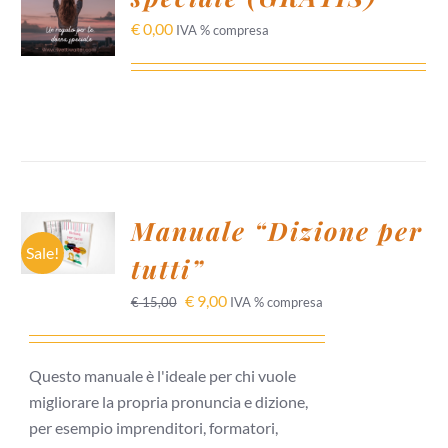
CARRELLO
/
€
0,00
IVA % compresa
DETTAGLI
AGGIUNGI
Manuale “Dizione per
AL
CARRELLO
Sale!
tutti”
/
DETTAGLI
€
9,00
€
15,00
IVA % compresa
Questo manuale è l'ideale per chi vuole
migliorare la propria pronuncia e dizione,
per esempio imprenditori, formatori,