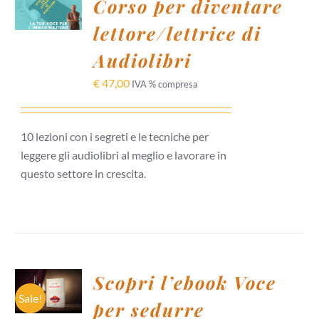
Corso per diventare
CARRELLO
lettore/lettrice di
/
DETTAGLI
Audiolibri
€
47,00
IVA % compresa
10 lezioni con i segreti e le tecniche per
leggere gli audiolibri al meglio e lavorare in
questo settore in crescita.
AGGIUNGI
Scopri l’ebook Voce
AL
CARRELLO
Sale!
per sedurre
/