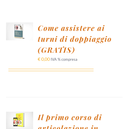
AGGIUNGI
Come assistere ai
AL
CARRELLO
turni di doppiaggio
/
DETTAGLI
(GRATIS)
€
0,00
IVA % compresa
AGGIUNGI
Il primo corso di
AL
CARRELLO
articolazione in
/