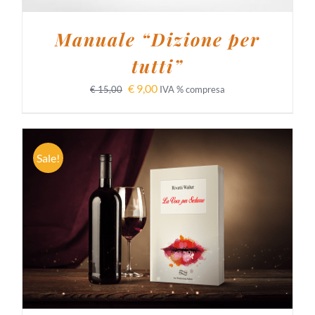
Manuale “Dizione per
tutti”
€
9,00
€
15,00
IVA % compresa
Sale!
AGGIUNGI AL CARRELLO
/
DETTAGLI