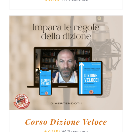
AGGIUNGI AL CARRELLO
/
DETTAGLI
Corso Dizione Veloce
€
47,00
IVA % compresa