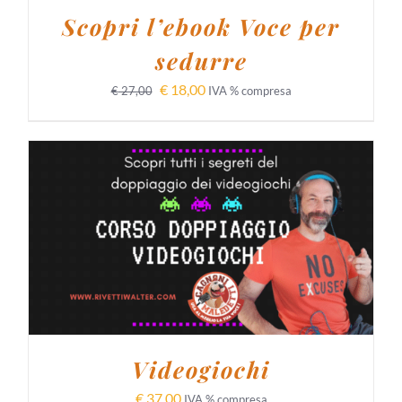
Scopri l’ebook Voce per
sedurre
€
18,00
€
27,00
IVA % compresa
AGGIUNGI AL CARRELLO
/
DETTAGLI
Videogiochi
€
37,00
IVA % compresa