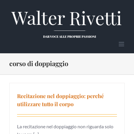
Salta
al
contenuto
corso di doppiaggio
Recitazione nel doppiaggio: perché
utilizzare tutto il corpo
La recitazione nel doppiaggio non riguarda solo