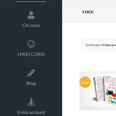
Salta
al
voce
contenuto
Chi sono
Ordina per
Ordine pre
I MIEI CORSI
Sale!
Blog
AGGIUNGI
CARRELLO
DETTAGL
Il mio account