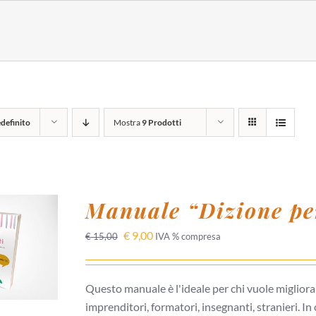
definito
Mostra
9 Prodotti
Manuale “Dizione per
 AL
€
9,00
€
15,00
IVA % compresa
/
I
Questo manuale è l'ideale per chi vuole migliora
imprenditori, formatori, insegnanti, stranieri. In