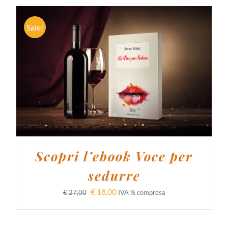
Sale!
AGGIUNGI AL CARRELLO
/
DETTAGLI
Scopri l’ebook Voce per
sedurre
€
18,00
€
27,00
IVA % compresa