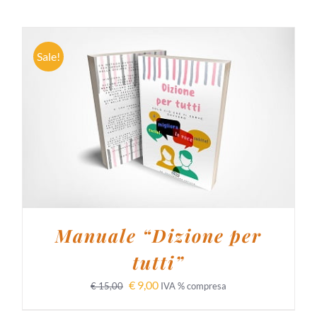
Sale!
AGGIUNGI AL CARRELLO
/
DETTAGLI
Manuale “Dizione per
tutti”
€
9,00
€
15,00
IVA % compresa