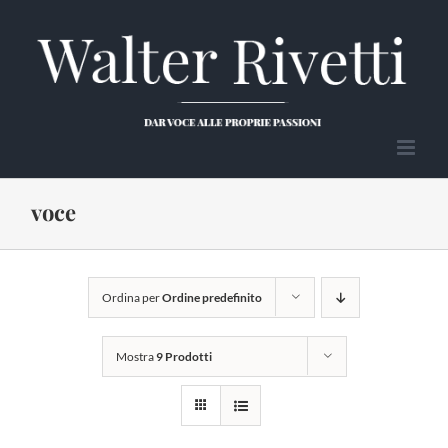
Salta
al
contenuto
voce
Ordina per
Ordine predefinito
Mostra
9 Prodotti