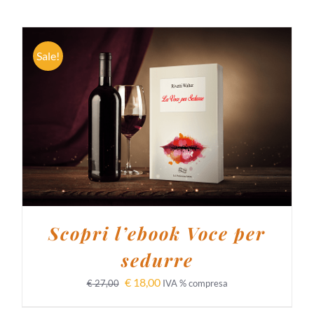
Sale!
AGGIUNGI AL CARRELLO
/
DETTAGLI
Scopri l’ebook Voce per
sedurre
€
18,00
€
27,00
IVA % compresa