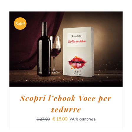
Sale!
AGGIUNGI AL CARRELLO
/
DETTAGLI
Scopri l’ebook Voce per
sedurre
€
18,00
€
27,00
IVA % compresa