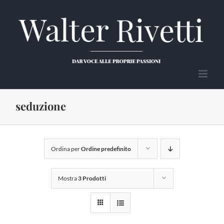
Salta
al
contenuto
seduzione
Ordina per
Ordine predefinito
Mostra
3 Prodotti