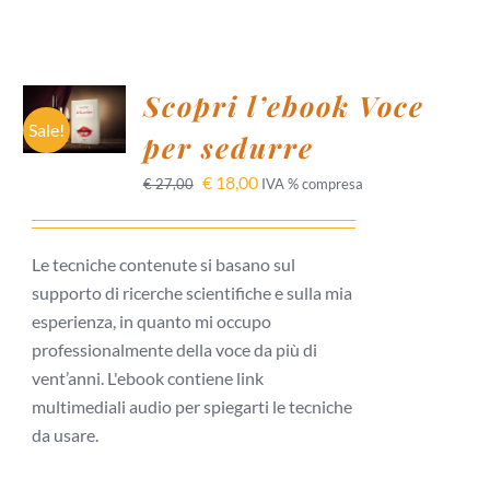
AGGIUNGI
Scopri l’ebook Voce
AL
CARRELLO
Sale!
per sedurre
/
DETTAGLI
€
18,00
€
27,00
IVA % compresa
Le tecniche contenute si basano sul
supporto di ricerche scientifiche e sulla mia
esperienza, in quanto mi occupo
professionalmente della voce da più di
vent’anni. L'ebook contiene link
multimediali audio per spiegarti le tecniche
da usare.