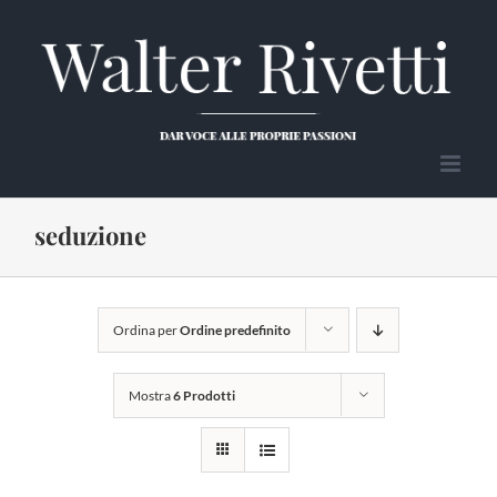
Salta
al
contenuto
seduzione
Ordina per
Ordine predefinito
Mostra
6 Prodotti