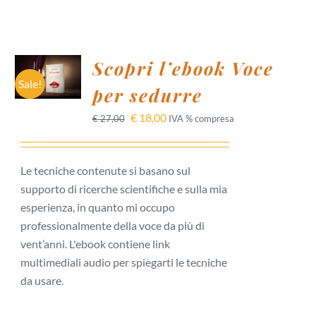
AGGIUNGI
Scopri l’ebook Voce
AL
CARRELLO
Sale!
per sedurre
/
DETTAGLI
€
18,00
€
27,00
IVA % compresa
Le tecniche contenute si basano sul
supporto di ricerche scientifiche e sulla mia
esperienza, in quanto mi occupo
professionalmente della voce da più di
vent’anni. L'ebook contiene link
multimediali audio per spiegarti le tecniche
da usare.