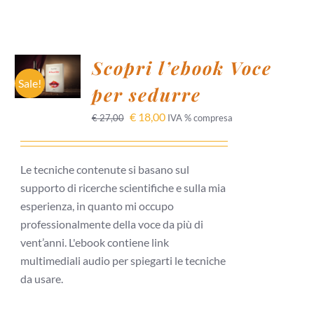
AGGIUNGI
Scopri l’ebook Voce
AL
CARRELLO
Sale!
per sedurre
/
DETTAGLI
€
18,00
€
27,00
IVA % compresa
Le tecniche contenute si basano sul
supporto di ricerche scientifiche e sulla mia
esperienza, in quanto mi occupo
professionalmente della voce da più di
vent’anni. L'ebook contiene link
multimediali audio per spiegarti le tecniche
da usare.