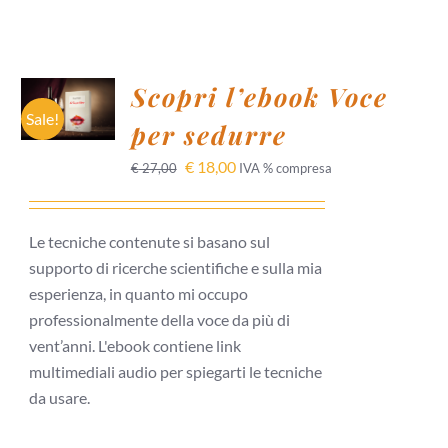
AGGIUNGI
Scopri l’ebook Voce
AL
CARRELLO
Sale!
per sedurre
/
DETTAGLI
€
18,00
€
27,00
IVA % compresa
Le tecniche contenute si basano sul
supporto di ricerche scientifiche e sulla mia
esperienza, in quanto mi occupo
professionalmente della voce da più di
vent’anni. L'ebook contiene link
multimediali audio per spiegarti le tecniche
da usare.