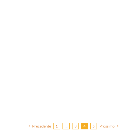
Precedente
1
…
3
4
5
Prossimo