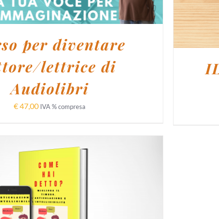
so per diventare
ttore/lettrice di
I
Audiolibri
€
47,00
IVA % compresa
UNGI AL CARRELLO
/
DETTAGLI