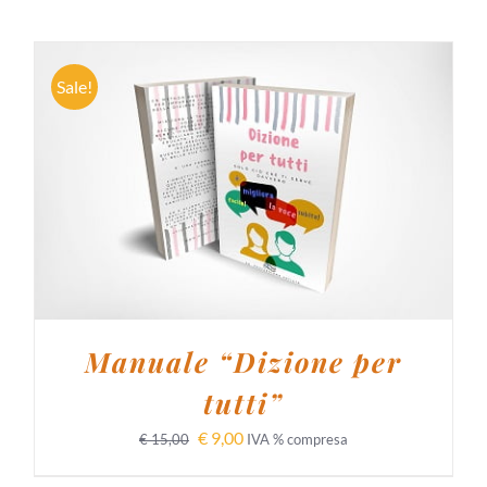
Sale!
AGGIUNGI AL CARRELLO
/
DETTAGLI
Manuale “Dizione per
tutti”
€
9,00
€
15,00
IVA % compresa