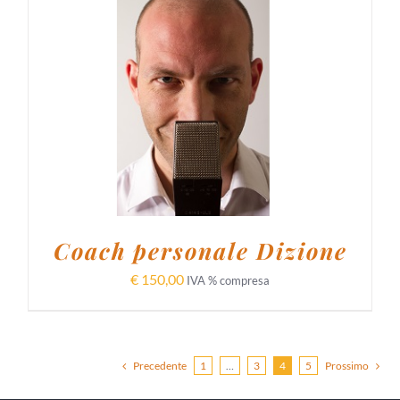
AGGIUNGI AL CARRELLO
/
DETTAGLI
Coach personale Dizione
€
150,00
IVA % compresa
Precedente
1
…
3
4
5
Prossimo