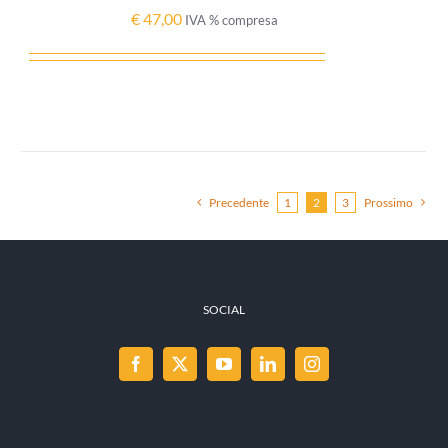
€
47,00
IVA % compresa
Precedente
1
2
3
Prossimo
SOCIAL