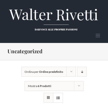
Salta
al
contenuto
Uncategorized
Ordina per
Ordine predefinito
Mostra
6 Prodotti