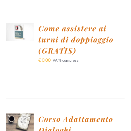
AGGIUNGI
Come assistere ai
AL
CARRELLO
turni di doppiaggio
/
DETTAGLI
(GRATIS)
€
0,00
IVA % compresa
AGGIUNGI
Corso Adattamento
AL
CARRELLO
Dialoghi
/