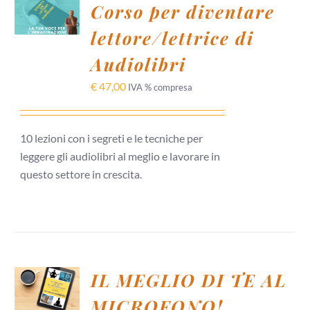
AL
Corso per diventare
CARRELLO
lettore/lettrice di
/
DETTAGLI
Audiolibri
€
47,00
IVA % compresa
10 lezioni con i segreti e le tecniche per
leggere gli audiolibri al meglio e lavorare in
questo settore in crescita.
AGGIUNGI
IL MEGLIO DI TE AL
AL
CARRELLO
MICROFONO!
/