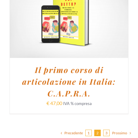
AGGIUNGI AL CARRELLO
/
DETTAGLI
Il primo corso di
articolazione in Italia:
C.A.P.R.A.
€
47,00
IVA % compresa
Precedente
1
2
3
Prossimo