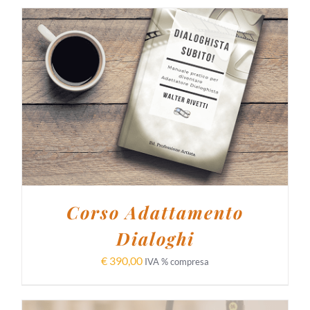
AGGIUNGI AL CARRELLO
/
DETTAGLI
Corso Adattamento
Dialoghi
€
390,00
IVA % compresa