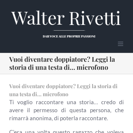
Salta
al
contenuto
Vuoi diventare doppiatore? Leggi la
storia di una testa di… microfono
Vuoi diventare doppiatore? Leggi la storia di
una testa di… microfono
Ti voglio raccontare una storia… credo di
avere il permesso di questa persona, che
rimarrà anonima, di poterla raccontare.
C’era una volta questo ragazzo che voleva