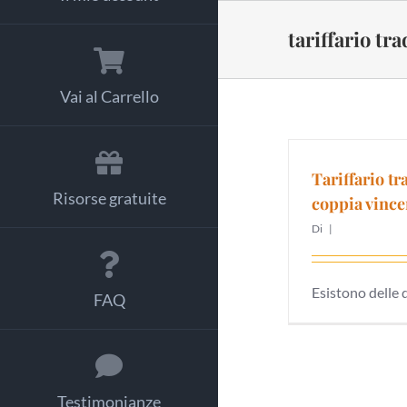
Salta
al
tariffario tra
contenuto
Vai al Carrello
Tariffario tr
Risorse gratuite
coppia vince
Di
|
Esistono delle 
FAQ
Testimonianze