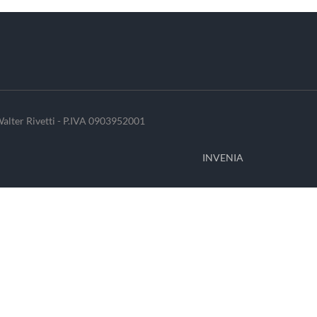
alter Rivetti - P.IVA 0903952001
INVENIA