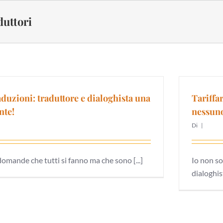
duttori
aduzioni: traduttore e dialoghista una
Tariffa
nte!
nessuno
Di
|
domande che tutti si fanno ma che sono [...]
Io non so
dialoghist