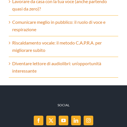
Lavorare da casa con la tua voce (anche partendo
quasi da zero)?
Comunicare meglio in pubblico: il ruolo di voce e
respirazione
Riscaldamento vocale: il metodo C.A.P.R.A. per
migliorare subito
Diventare lettore di audiolibri: un’opportunità
interessante
SOCIAL