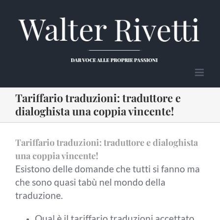
Salta
al
contenuto
Tariffario traduzioni: traduttore e
dialoghista una coppia vincente!
Tariffario traduzioni: traduttore e dialoghista
una coppia vincente!
Esistono delle domande che tutti si fanno ma
che sono quasi tabù nel mondo della
traduzione.
Qual è il tariffario traduzioni accettato