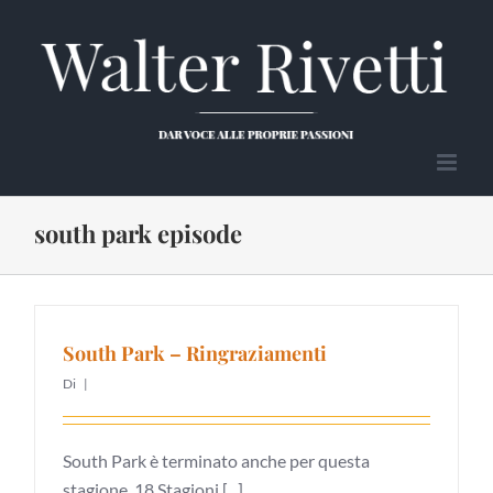
Salta
al
contenuto
south park episode
South Park – Ringraziamenti
Di
|
South Park è terminato anche per questa
stagione. 18 Stagioni [...]