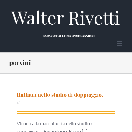
Salta
al
contenuto
porvini
Ruffiani nello studio di doppiaggio.
Di
|
Vicono alla macchinetta dello studio di
doppiaggio: Doppiatore - Posso [...]