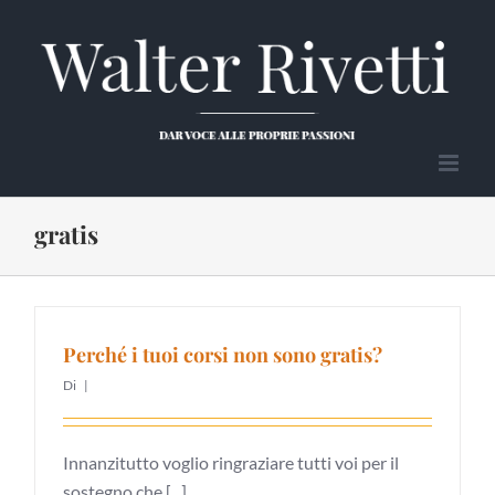
Salta
al
contenuto
gratis
Perché i tuoi corsi non sono gratis?
Di
|
Innanzitutto voglio ringraziare tutti voi per il
sostegno che [...]