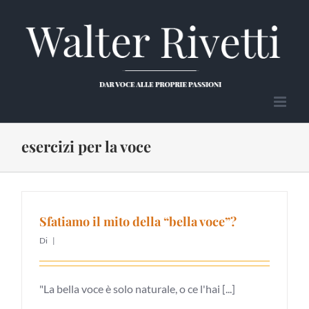
Salta
al
contenuto
esercizi per la voce
Sfatiamo il mito della “bella voce”?
Di
|
"La bella voce è solo naturale, o ce l'hai [...]