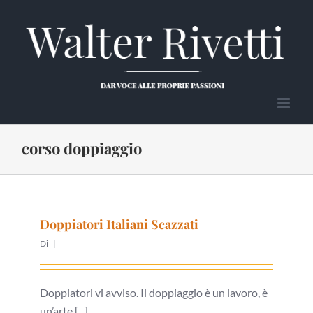
Salta
al
contenuto
corso doppiaggio
Doppiatori Italiani Scazzati
Di
|
Doppiatori vi avviso. Il doppiaggio è un lavoro, è
un’arte [...]