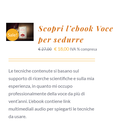
AGGIUNGI
Scopri l’ebook Voce
AL
CARRELLO
Sale!
per sedurre
/
DETTAGLI
€
18,00
€
27,00
IVA % compresa
Le tecniche contenute si basano sul
supporto di ricerche scientifiche e sulla mia
esperienza, in quanto mi occupo
professionalmente della voce da più di
vent’anni. L'ebook contiene link
multimediali audio per spiegarti le tecniche
da usare.