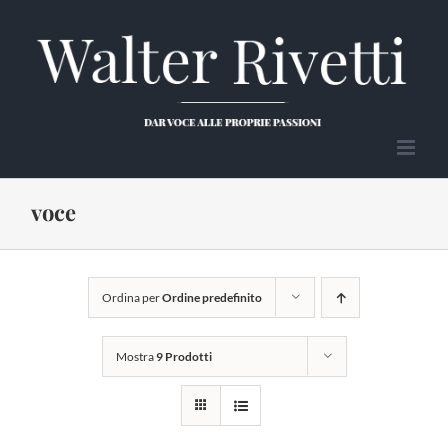
Salta
al
contenuto
voce
Ordina per
Ordine predefinito
Mostra
9 Prodotti