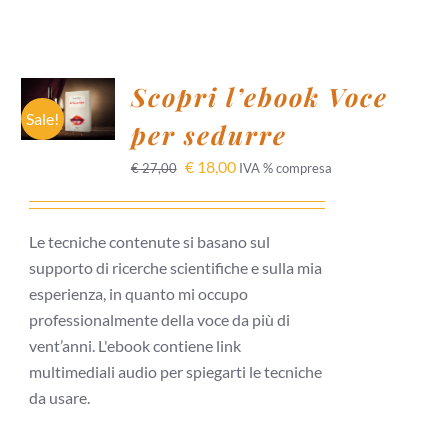
AGGIUNGI
Scopri l’ebook Voce
AL
CARRELLO
Sale!
per sedurre
/
DETTAGLI
€
18,00
€
27,00
IVA % compresa
Le tecniche contenute si basano sul
supporto di ricerche scientifiche e sulla mia
esperienza, in quanto mi occupo
professionalmente della voce da più di
vent’anni. L'ebook contiene link
multimediali audio per spiegarti le tecniche
da usare.