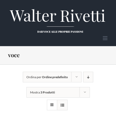
Salta
al
contenuto
voce
Ordina per
Ordine predefinito
Mostra
3 Prodotti