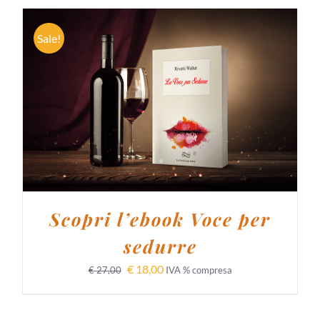
Sale!
AGGIUNGI AL CARRELLO
/
DETTAGLI
Scopri l’ebook Voce per
sedurre
€
18,00
€
27,00
IVA % compresa