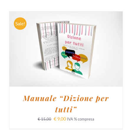
Sale!
AGGIUNGI AL CARRELLO
/
DETTAGLI
Manuale “Dizione per
tutti”
€
9,00
€
15,00
IVA % compresa