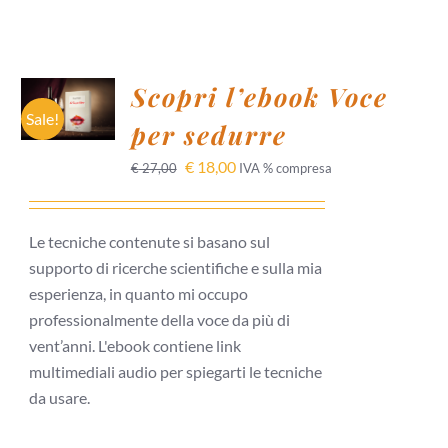
AGGIUNGI
Scopri l’ebook Voce
AL
CARRELLO
Sale!
per sedurre
/
DETTAGLI
€
18,00
€
27,00
IVA % compresa
Le tecniche contenute si basano sul
supporto di ricerche scientifiche e sulla mia
esperienza, in quanto mi occupo
professionalmente della voce da più di
vent’anni. L'ebook contiene link
multimediali audio per spiegarti le tecniche
da usare.