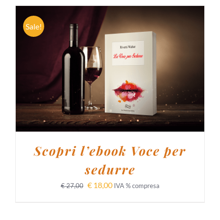
Sale!
AGGIUNGI AL CARRELLO
/
DETTAGLI
Scopri l’ebook Voce per
sedurre
€
18,00
€
27,00
IVA % compresa