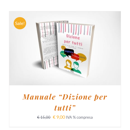
Sale!
AGGIUNGI AL CARRELLO
/
DETTAGLI
Manuale “Dizione per
tutti”
€
9,00
€
15,00
IVA % compresa