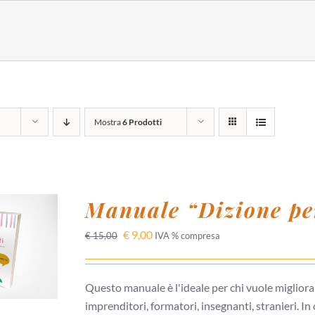
Mostra
6 Prodotti
Manuale “Dizione per
 AL
€
9,00
€
15,00
IVA % compresa
/
I
Questo manuale è l'ideale per chi vuole migliora
imprenditori, formatori, insegnanti, stranieri. In