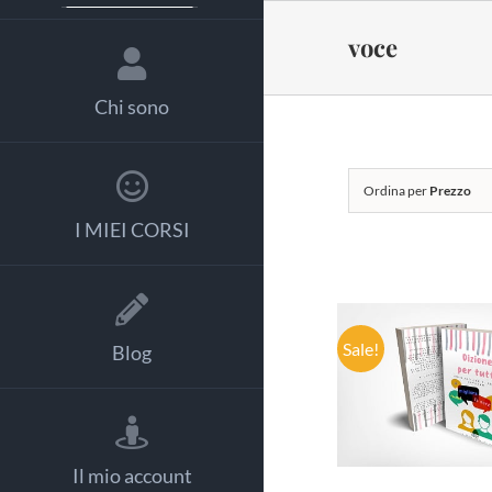
Salta
al
voce
contenuto
Chi sono
Ordina per
Prezzo
I MIEI CORSI
Sale!
Blog
AGGIUNGI
CARRELLO
DETTAGL
Il mio account