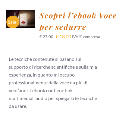
AGGIUNGI
Scopri l’ebook Voce
AL
CARRELLO
Sale!
per sedurre
/
DETTAGLI
€
18,00
€
27,00
IVA % compresa
Le tecniche contenute si basano sul
supporto di ricerche scientifiche e sulla mia
esperienza, in quanto mi occupo
professionalmente della voce da più di
vent’anni. L'ebook contiene link
multimediali audio per spiegarti le tecniche
da usare.