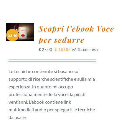
AGGIUNGI
Scopri l’ebook Voce
AL
CARRELLO
Sale!
per sedurre
/
DETTAGLI
€
18,00
€
27,00
IVA % compresa
Le tecniche contenute si basano sul
supporto di ricerche scientifiche e sulla mia
esperienza, in quanto mi occupo
professionalmente della voce da più di
vent’anni. L'ebook contiene link
multimediali audio per spiegarti le tecniche
da usare.