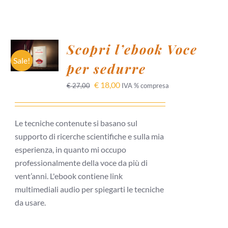
AGGIUNGI
Scopri l’ebook Voce
AL
CARRELLO
Sale!
per sedurre
/
DETTAGLI
€
18,00
€
27,00
IVA % compresa
Le tecniche contenute si basano sul
supporto di ricerche scientifiche e sulla mia
esperienza, in quanto mi occupo
professionalmente della voce da più di
vent’anni. L'ebook contiene link
multimediali audio per spiegarti le tecniche
da usare.