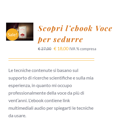
AGGIUNGI
Scopri l’ebook Voce
AL
CARRELLO
Sale!
per sedurre
/
DETTAGLI
€
18,00
€
27,00
IVA % compresa
Le tecniche contenute si basano sul
supporto di ricerche scientifiche e sulla mia
esperienza, in quanto mi occupo
professionalmente della voce da più di
vent’anni. L'ebook contiene link
multimediali audio per spiegarti le tecniche
da usare.