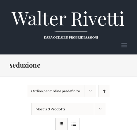
Salta
al
contenuto
seduzione
Ordina per
Ordine predefinito
Mostra
3 Prodotti