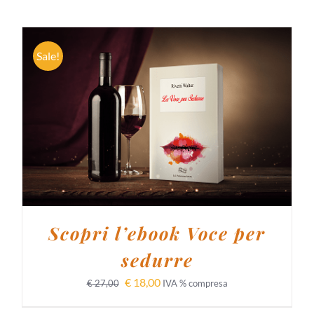
Sale!
AGGIUNGI AL CARRELLO
/
DETTAGLI
Scopri l’ebook Voce per
sedurre
€
18,00
€
27,00
IVA % compresa