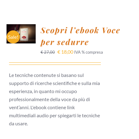
AGGIUNGI
Scopri l’ebook Voce
AL
CARRELLO
Sale!
per sedurre
/
DETTAGLI
€
18,00
€
27,00
IVA % compresa
Le tecniche contenute si basano sul
supporto di ricerche scientifiche e sulla mia
esperienza, in quanto mi occupo
professionalmente della voce da più di
vent’anni. L'ebook contiene link
multimediali audio per spiegarti le tecniche
da usare.