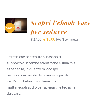
AGGIUNGI
Scopri l’ebook Voce
AL
CARRELLO
Sale!
per sedurre
/
DETTAGLI
€
18,00
€
27,00
IVA % compresa
Le tecniche contenute si basano sul
supporto di ricerche scientifiche e sulla mia
esperienza, in quanto mi occupo
professionalmente della voce da più di
vent’anni. L'ebook contiene link
multimediali audio per spiegarti le tecniche
da usare.