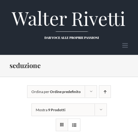
Salta
al
contenuto
seduzione
Ordina per
Ordine predefinito
Mostra
9 Prodotti