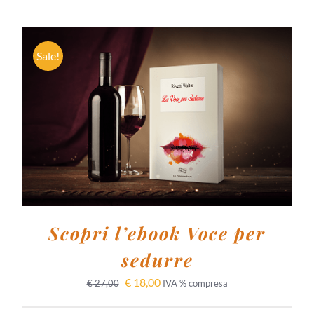
Sale!
AGGIUNGI AL CARRELLO
/
DETTAGLI
Scopri l’ebook Voce per
sedurre
€
18,00
€
27,00
IVA % compresa